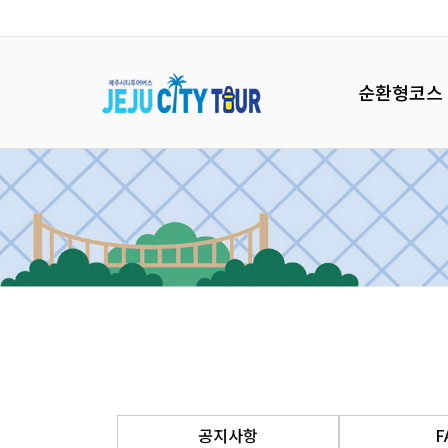
순환형코스
공지사항
F