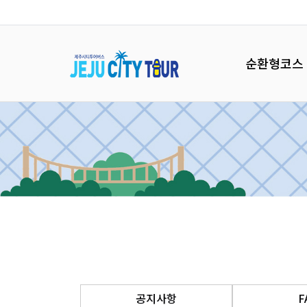
순환형코스
공지사항
F