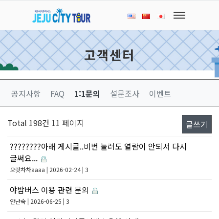
고객센터
공지사항
FAQ
1:1문의
설문조사
이벤트
Total 198건
11 페이지
글쓰기
????????아래 게시글..비번 눌러도 열람이 안되서 다시
글써요...
으랏차차aaaa
| 2026-02-24 | 3
야밤버스 이용 관련 문의
안난숙
| 2026-06-25 | 3