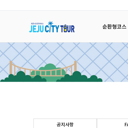
순환형코스
공지사항
F