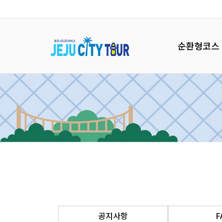
순환형코스
공지사항
F