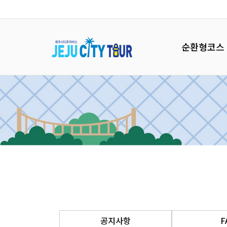
순환형코스
공지사항
F