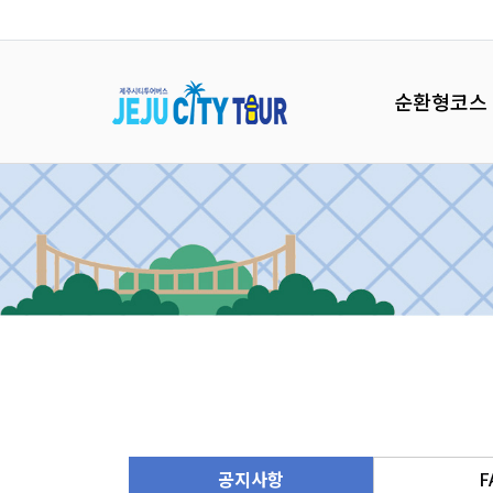
순환형코스
공지사항
F