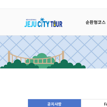
순환형코스
공지사항
F