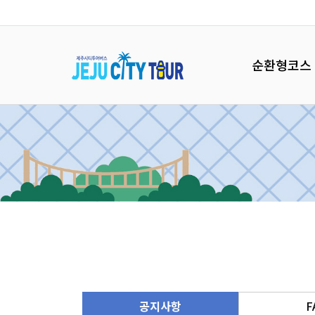
순환형코스
공지사항
F