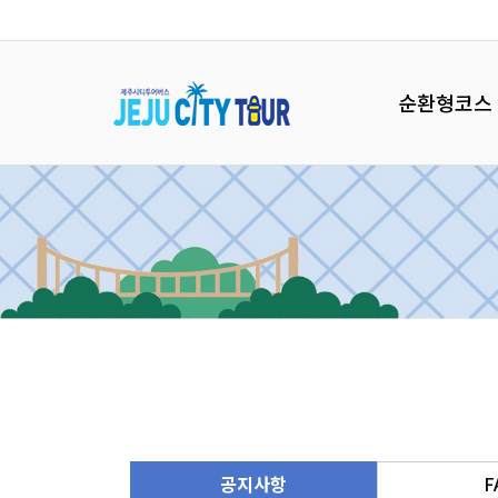
순환형코스
공지사항
F