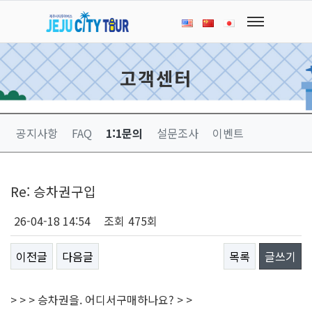
고객센터
공지사항
FAQ
1:1문의
설문조사
이벤트
Re: 승차권구입
26-04-18 14:54
조회
475회
이전글
다음글
목록
글쓰기
> > > 승차권을. 어디서구매하나요? > >