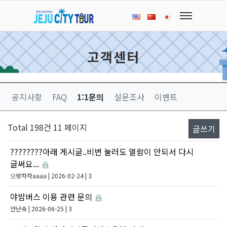
고객센터
공지사항
FAQ
1:1문의
설문조사
이벤트
Total 198건
11 페이지
글쓰기
????????아래 게시글..비번 눌러도 열람이 안되서 다시
글써요...
으랏차차aaaa
| 2026-02-24 | 3
야밤버스 이용 관련 문의
안난숙
| 2026-06-25 | 3