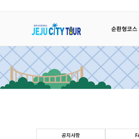
순환형코스
공지사항
F