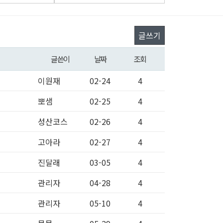
글쓰기
글쓴이
날짜
조회
이원재
02-24
4
뽀샘
02-25
4
성산코스
02-26
4
고아라
02-27
4
진달래
03-05
4
관리자
04-28
4
관리자
05-10
4