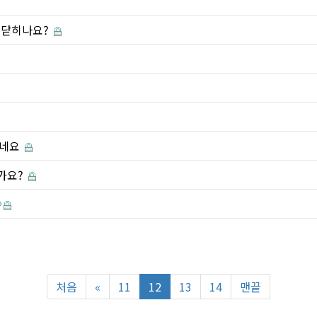
붕 닫히나요?
이네요
가요?
처음
«
11
12
13
14
맨끝