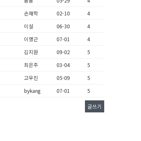
묭묭
05-29
4
손재학
02-10
4
이설
06-30
4
이명근
07-01
4
김지원
09-02
5
최은주
03-04
5
고우진
05-09
5
bykang
07-01
5
글쓰기