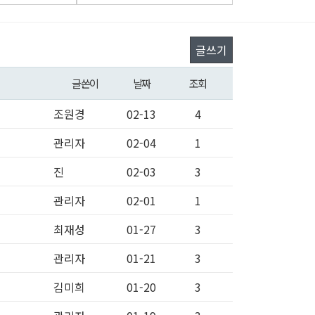
글쓰기
글쓴이
날짜
조회
조원경
02-13
4
관리자
02-04
1
진
02-03
3
관리자
02-01
1
최재성
01-27
3
관리자
01-21
3
김미희
01-20
3