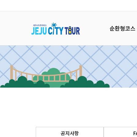
순환형코스
공지사항
F