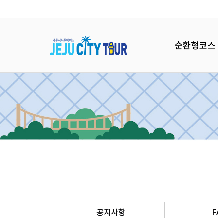
순환형코스
공지사항
F