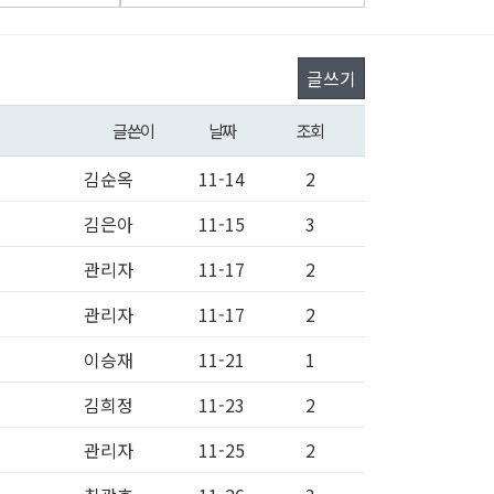
글쓰기
글쓴이
날짜
조회
김순옥
11-14
2
김은아
11-15
3
관리자
11-17
2
관리자
11-17
2
이승재
11-21
1
김희정
11-23
2
관리자
11-25
2