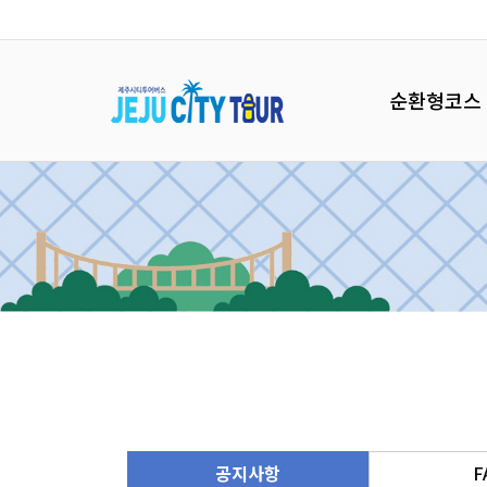
순환형코스
공지사항
F