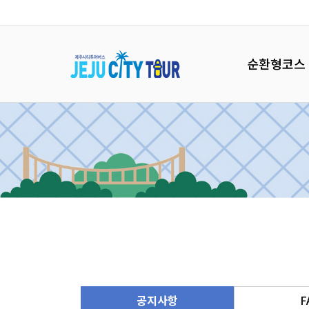
순환형코스
공지사항
F